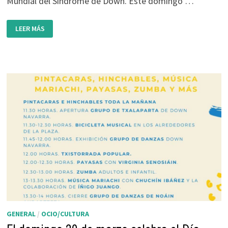
Mundial del Síndrome de Down. Este domingo …
MÁS
LEER MÁS
DE
21
RAZONES:
19
DE
MARZO.
CELEBRA
EL
DÍA
MUNDIAL
DEL
SÍNDROME
DE
DOWN
GENERAL
/
OCIO/CULTURA