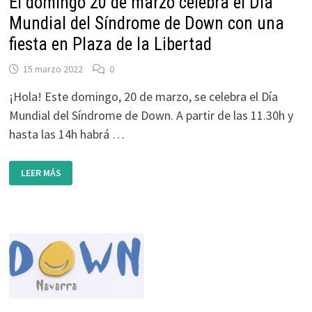
El domingo 20 de marzo celebra el Día
Mundial del Síndrome de Down con una
fiesta en Plaza de la Libertad
15 marzo 2022
0
¡Hola! Este domingo, 20 de marzo, se celebra el Día
Mundial del Síndrome de Down. A partir de las 11.30h y
hasta las 14h habrá …
EL
LEER MÁS
DOMINGO
20
DE
MARZO
CELEBRA
EL
DÍA
MUNDIAL
DEL
SÍNDROME
DE
DOWN
CON
UNA