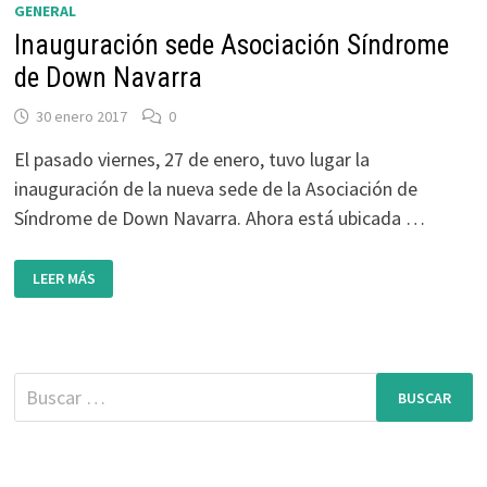
GENERAL
Inauguración sede Asociación Síndrome
de Down Navarra
30 enero 2017
0
El pasado viernes, 27 de enero, tuvo lugar la
inauguración de la nueva sede de la Asociación de
Síndrome de Down Navarra. Ahora está ubicada …
INAUGURACIÓN
LEER MÁS
SEDE
ASOCIACIÓN
SÍNDROME
DE
DOWN
NAVARRA
Buscar: