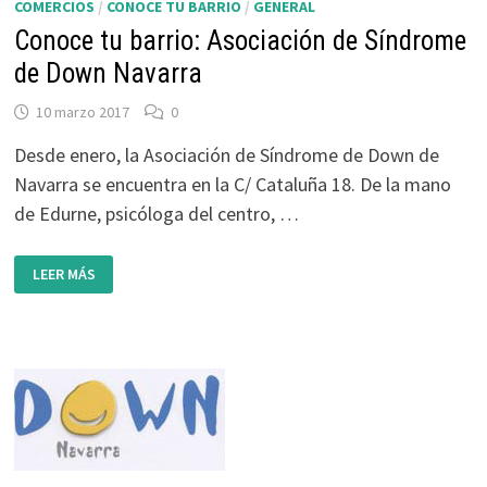
FIESTA
COMERCIOS
/
CONOCE TU BARRIO
/
GENERAL
EN
PLAZA
Conoce tu barrio: Asociación de Síndrome
DE
LA
de Down Navarra
LIBERTAD
10 marzo 2017
0
Desde enero, la Asociación de Síndrome de Down de
Navarra se encuentra en la C/ Cataluña 18. De la mano
de Edurne, psicóloga del centro, …
CONOCE
LEER MÁS
TU
BARRIO:
ASOCIACIÓN
DE
SÍNDROME
DE
DOWN
NAVARRA