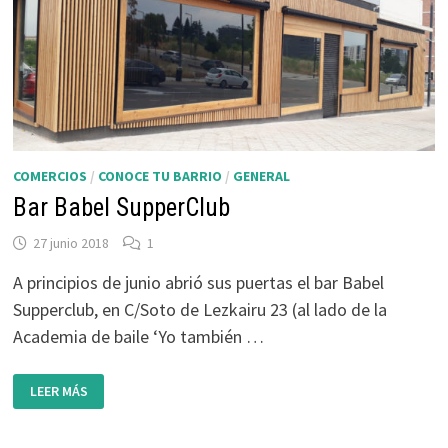
COMERCIOS
/
CONOCE TU BARRIO
/
GENERAL
Bar Babel SupperClub
27 junio 2018
1
A principios de junio abrió sus puertas el bar Babel
Supperclub, en C/Soto de Lezkairu 23 (al lado de la
Academia de baile ‘Yo también …
BAR
LEER MÁS
BABEL
SUPPERCLUB