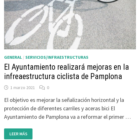
GENERAL
/
SERVICIOS/INFRAESTRUCTURAS
El Ayuntamiento realizará mejoras en la
infreaestructura ciclista de Pamplona
1 marzo 2021
0
El objetivo es mejorar la señalización horizontal y la
protección de diferentes carriles y aceras bici El
Ayuntamiento de Pamplona va a reformar el primer …
EL
LEER MÁS
AYUNTAMIENTO
REALIZARÁ