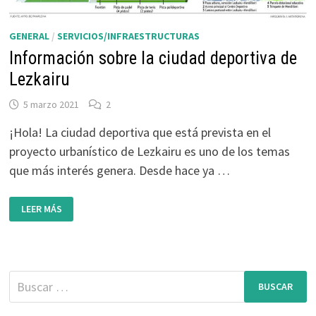
GENERAL
/
SERVICIOS/INFRAESTRUCTURAS
Información sobre la ciudad deportiva de
Lezkairu
5 marzo 2021
2
¡Hola! La ciudad deportiva que está prevista en el
proyecto urbanístico de Lezkairu es uno de los temas
que más interés genera. Desde hace ya …
INFORMACIÓN
LEER MÁS
SOBRE
LA
CIUDAD
DEPORTIVA
DE
LEZKAIRU
Buscar: