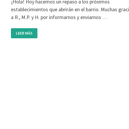
¡Hola! Hoy hacemos un repaso a los próximos
establecimientos que abrirán en el barrio. Muchas grac
a R., M.P. y H. por informarnos y enviarnos …
FUTURAS
LEER MÁS
APERTURAS:
DÖNER
KEBAB
Y
CAFETERÍA
TABERNA