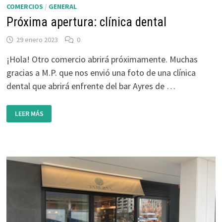
COMERCIOS
/
GENERAL
Próxima apertura: clínica dental
29 enero 2023
0
¡Hola! Otro comercio abrirá próximamente. Muchas
gracias a M.P. que nos envió una foto de una clínica
dental que abrirá enfrente del bar Ayres de …
PRÓXIMA
LEER MÁS
APERTURA:
CLÍNICA
DENTAL