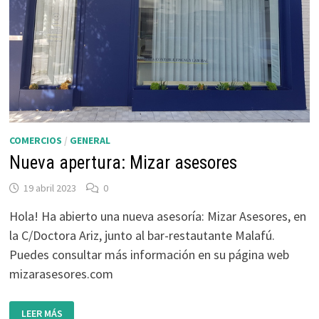
COMERCIOS
/
GENERAL
Nueva apertura: Mizar asesores
19 abril 2023
0
Hola! Ha abierto una nueva asesoría: Mizar Asesores, en
la C/Doctora Ariz, junto al bar-restautante Malafú.
Puedes consultar más información en su página web
mizarasesores.com
NUEVA
LEER MÁS
APERTURA: