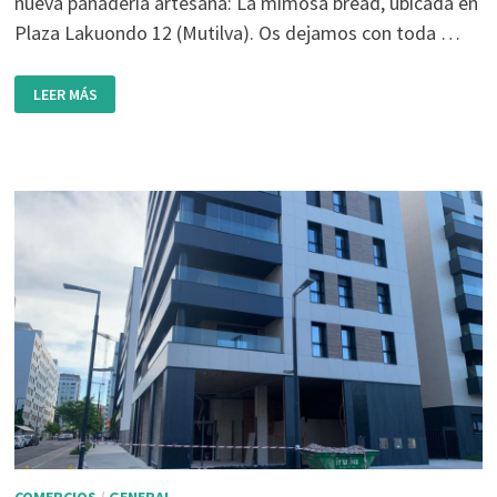
nueva panadería artesana: La mimosa bread, ubicada en
Plaza Lakuondo 12 (Mutilva). Os dejamos con toda …
APERTURA
LEER MÁS
PANADERÍA
ARTESANA
LA
MIMOSA
BREAD:
SÁBADO
16
DE
NOVIEMBRE
A
LAS
17H