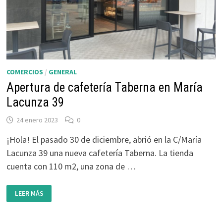
COMERCIOS
/
GENERAL
Apertura de cafetería Taberna en María
Lacunza 39
24 enero 2023
0
¡Hola! El pasado 30 de diciembre, abrió en la C/María
Lacunza 39 una nueva cafetería Taberna. La tienda
cuenta con 110 m2, una zona de …
APERTURA
LEER MÁS
DE
CAFETERÍA
TABERNA
EN