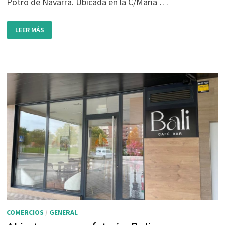
Potro de Navarra. Ubicada en la C/María …
APERTURA
LEER MÁS
CARNICERÍA
GOÑI
COMERCIOS
/
GENERAL