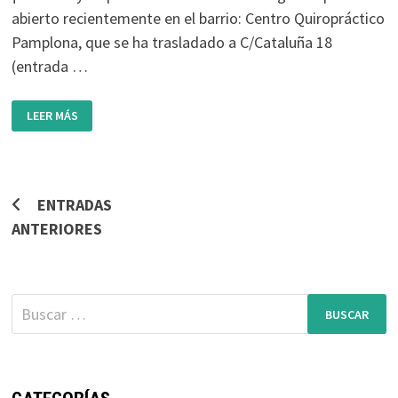
abierto recientemente en el barrio: Centro Quiropráctico
Pamplona, que se ha trasladado a C/Cataluña 18
(entrada …
APERTURA:
LEER MÁS
CENTRO
QUIROPRÁCTICO
PAMPLONA
Navegación
ENTRADAS
ANTERIORES
de
entradas
Buscar: