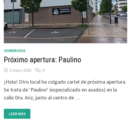
COMERCIOS
Próximo apertura: Paulino
2 mayo 2025
0
¡Hola! Otro local ha colgado cartel de próxima apertura.
Se trata de ‘Paulino‘ (especializado en asados) en la
calle Dra. Ariz, junto al centro de …
PRÓXIMO
LEER MÁS
APERTURA:
PAULINO