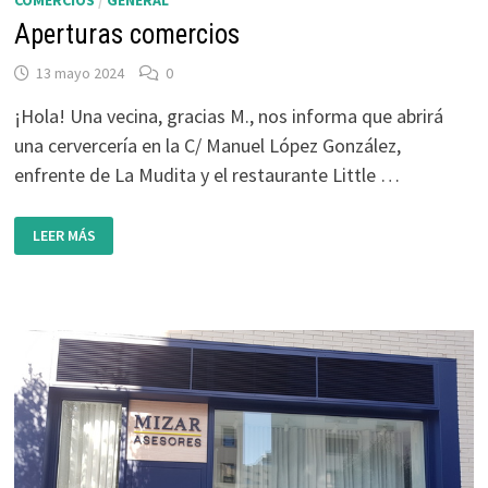
COMERCIOS
/
GENERAL
Aperturas comercios
13 mayo 2024
0
¡Hola! Una vecina, gracias M., nos informa que abrirá
una cervercería en la C/ Manuel López González,
enfrente de La Mudita y el restaurante Little …
APERTURAS
LEER MÁS
COMERCIOS