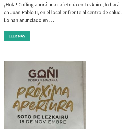
¡Hola! Coffing abrirá una cafetería en Lezkairu, lo hará
en Juan Pablo II, en el local enfrente al centro de salud.
Lo han anunciado en …
PRÓXIMA
LEER MÁS
APERTURA:
COFFING
PAMPLONA