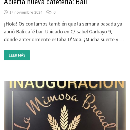
Abierta nueva cafetería: Bali
14 noviembre 2024
0
¡Hola! Os contamos también que la semana pasada ya
abrió Bali café bar. Ubicado en C/Isabel Garbayo 9,
donde anteriormente estaba D’Noa. ¡Mucha suerte y …
ABIERTA
LEER MÁS
NUEVA
CAFETERÍA:
BALI