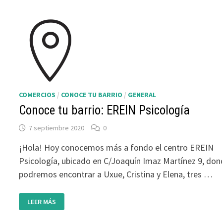
COMERCIOS
/
CONOCE TU BARRIO
/
GENERAL
Conoce tu barrio: EREIN Psicología
7 septiembre 2020
0
¡Hola! Hoy conocemos más a fondo el centro EREIN
Psicología, ubicado en C/Joaquín Imaz Martínez 9, do
podremos encontrar a Uxue, Cristina y Elena, tres …
CONOCE
LEER MÁS
TU
BARRIO:
EREIN