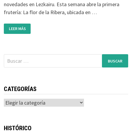
novedades en Lezkairu. Esta semana abre la primera
frutería: La flor de la Ribera, ubicada en …
INAUGURACIÓN
LEER MÁS
DE
LA
FRUTERÍA
LA
FLOR
DE
LA
Buscar:
RIBERA:
ESTE
MIÉRCOLES
18
DE
DICIEMBRE
CATEGORÍAS
Categorías
HISTÓRICO