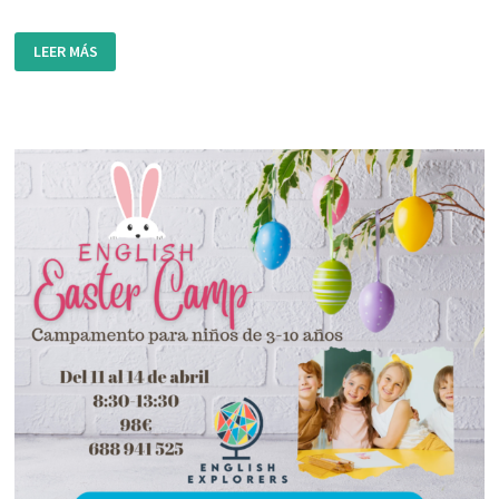
CAMPAMENTO
LEER MÁS
DE
SEMANA
SANTA
–
ENGLISH
EXPLORERS