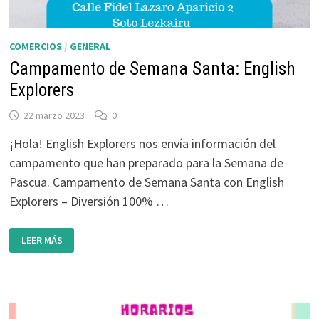
COMERCIOS
/
GENERAL
Campamento de Semana Santa: English
Explorers
22 marzo 2023
0
¡Hola! English Explorers nos envía información del
campamento que han preparado para la Semana de
Pascua. Campamento de Semana Santa con English
Explorers – Diversión 100% …
CAMPAMENTO
LEER MÁS
DE
SEMANA
SANTA:
ENGLISH
EXPLORERS