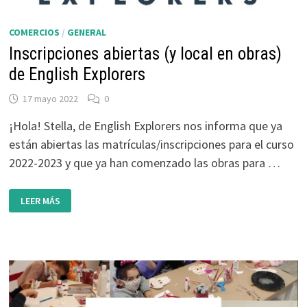
COMERCIOS
/
GENERAL
Inscripciones abiertas (y local en obras)
de English Explorers
17 mayo 2022
0
¡Hola! Stella, de English Explorers nos informa que ya
están abiertas las matrículas/inscripciones para el curso
2022-2023 y que ya han comenzado las obras para …
INSCRIPCIONES
LEER MÁS
ABIERTAS
(Y
LOCAL
EN
OBRAS)
DE
ENGLISH
EXPLORERS