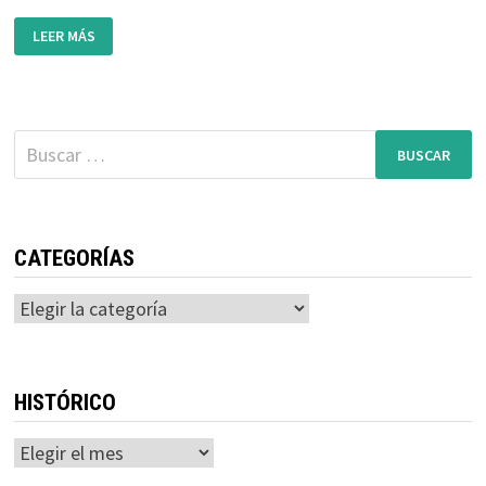
INSCRIPCIONES
LEER MÁS
ABIERTAS
PARA
INGLÉS
EN
ENGLISH
EXPLORERS
Buscar:
CATEGORÍAS
Categorías
HISTÓRICO
Histórico