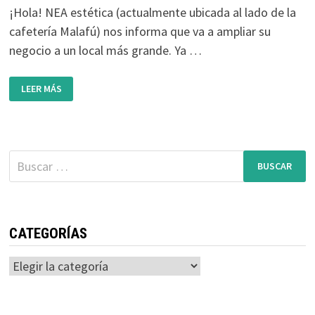
¡Hola! NEA estética (actualmente ubicada al lado de la
cafetería Malafú) nos informa que va a ampliar su
negocio a un local más grande. Ya …
NEA
LEER MÁS
ESTÉTICA
SE
CAMBIARÁ
DE
UBICACIÓN
A
UN
Buscar:
LOCAL
MÁS
GRANDE
CATEGORÍAS
Categorías