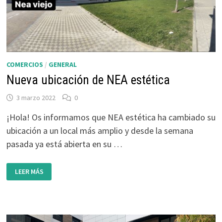
COMERCIOS
/
GENERAL
Nueva ubicación de NEA estética
3 marzo 2022
0
¡Hola! Os informamos que NEA estética ha cambiado su
ubicación a un local más amplio y desde la semana
pasada ya está abierta en su …
NUEVA
LEER MÁS
UBICACIÓN
DE
NEA
ESTÉTICA