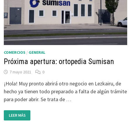
COMERCIOS
/
GENERAL
Próxima apertura: ortopedia Sumisan
7 mayo 2021
0
¡Hola! Muy pronto abrirá otro negocio en Lezkairu, de
hecho ya tienen todo preparado a falta de algún trámite
para poder abrir. Se trata de …
PRÓXIMA
LEER MÁS
APERTURA:
ORTOPEDIA
SUMISAN