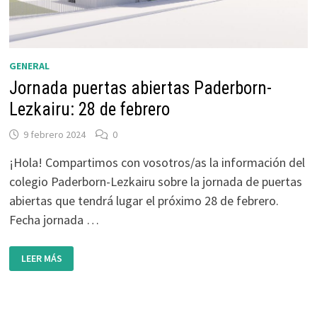
GENERAL
Jornada puertas abiertas Paderborn-
Lezkairu: 28 de febrero
9 febrero 2024
0
¡Hola! Compartimos con vosotros/as la información del
colegio Paderborn-Lezkairu sobre la jornada de puertas
abiertas que tendrá lugar el próximo 28 de febrero.
Fecha jornada …
JORNADA
LEER MÁS
PUERTAS
ABIERTAS
PADERBORN-
LEZKAIRU:
28
DE