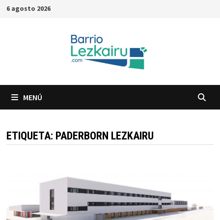
Saltar
6 agosto 2026
al
contenido
MENÚ
ETIQUETA:
PADERBORN LEZKAIRU