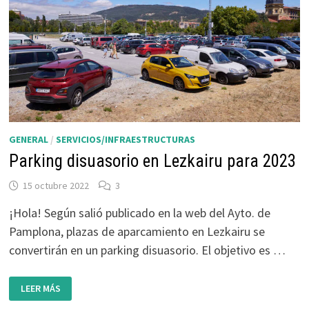
GENERAL
/
SERVICIOS/INFRAESTRUCTURAS
Parking disuasorio en Lezkairu para 2023
15 octubre 2022
3
¡Hola! Según salió publicado en la web del Ayto. de
Pamplona, plazas de aparcamiento en Lezkairu se
convertirán en un parking disuasorio. El objetivo es …
PARKING
LEER MÁS
DISUASORIO
EN