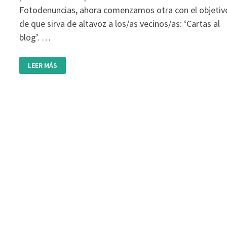
Fotodenuncias, ahora comenzamos otra con el objetiv
de que sirva de altavoz a los/as vecinos/as: ‘Cartas al
blog’. …
CARTAS
LEER MÁS
AL
BLOG:
QUEJAS
POR
EL
TRÁFICO
EN
C.
CATALUÑA