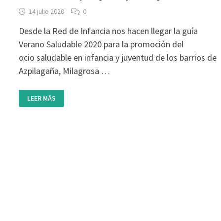
14 julio 2020
0
Desde la Red de Infancia nos hacen llegar la guía
Verano Saludable 2020 para la promoción del
ocio saludable en infancia y juventud de los barrios de
Azpilagaña, Milagrosa …
GUÍA
LEER MÁS
DE
VERANO
SALUDABLE
2020
CON
RECURSOS
DE
LA
RED
DE
INFANCIA
PARA
LEZKAIRU,
AZPILAGAÑA
Y
MILAGROSA