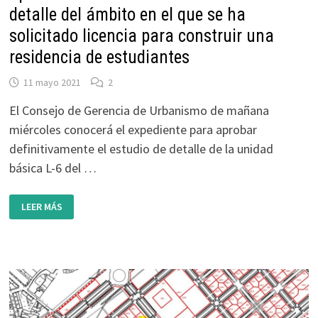
detalle del ámbito en el que se ha
solicitado licencia para construir una
residencia de estudiantes
11 mayo 2021
2
El Consejo de Gerencia de Urbanismo de mañana
miércoles conocerá el expediente para aprobar
definitivamente el estudio de detalle de la unidad
básica L-6 del …
URBANISMO
LEER MÁS
CONOCERÁ
MAÑANA
MIÉRCOLES
LA
APROBACIÓN
DEFINITIVA
DEL
ESTUDIO
DE
DETALLE
DEL