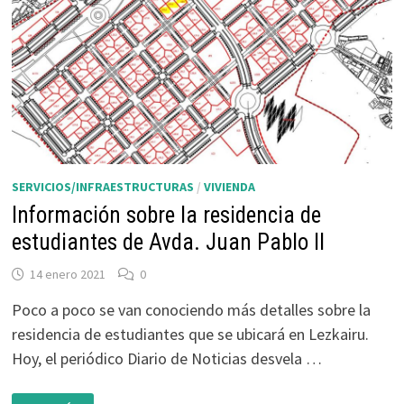
ÁMBITO
EN
EL
QUE
SE
HA
SOLICITADO
LICENCIA
PARA
CONSTRUIR
UNA
RESIDENCIA
DE
ESTUDIANTES
SERVICIOS/INFRAESTRUCTURAS
/
VIVIENDA
Información sobre la residencia de
estudiantes de Avda. Juan Pablo II
14 enero 2021
0
Poco a poco se van conociendo más detalles sobre la
residencia de estudiantes que se ubicará en Lezkairu.
Hoy, el periódico Diario de Noticias desvela …
INFORMACIÓN