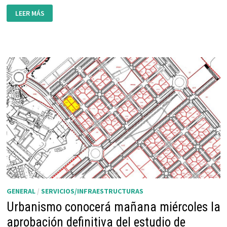
EL
LEER MÁS
HOTEL
SE
RECONVIERTE
EN
RESIDENCIA
DE
ESTUDIANTES
GENERAL
/
SERVICIOS/INFRAESTRUCTURAS
Urbanismo conocerá mañana miércoles la
aprobación definitiva del estudio de