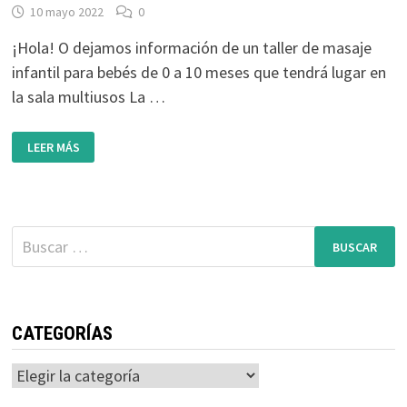
10 mayo 2022
0
¡Hola! O dejamos información de un taller de masaje
infantil para bebés de 0 a 10 meses que tendrá lugar en
la sala multiusos La …
TALLER
LEER MÁS
DE
MASAJE
INFANTIL
EN
LA
COLMENA,
ORGANIZADO
Buscar:
POR
AMATRIUSKA
CATEGORÍAS
Categorías