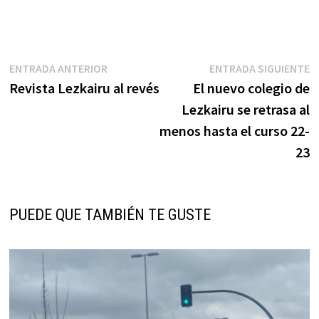
Navegación
Entrada
E
ENTRADA ANTERIOR
ENTRADA SIGUIENTE
anterior:
s
Revista Lezkairu al revés
El nuevo colegio de
de
Lezkairu se retrasa al
entradas
menos hasta el curso 22-
23
PUEDE QUE TAMBIÉN TE GUSTE