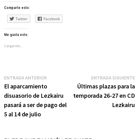
Comparte esto:
Twitter
Facebook
Me gusta esto:
Cargando...
Navegación
Entrada
E
ENTRADA ANTERIOR
ENTRADA SIGUIENTE
anterior:
s
El aparcamiento
Últimas plazas para la
de
disuasorio de Lezkairu
temporada 26-27 en CD
entradas
pasará a ser de pago del
Lezkairu
5 al 14 de julio