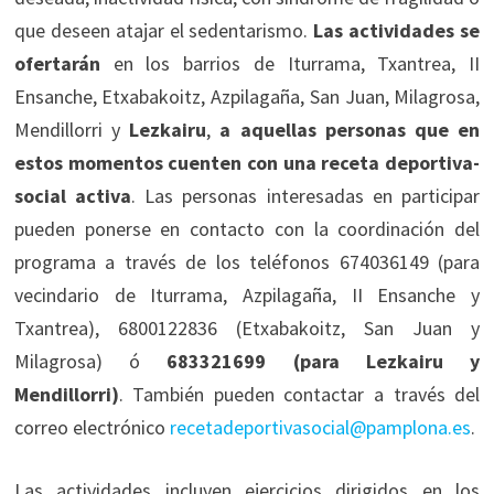
que deseen atajar el sedentarismo.
Las actividades se
ofertarán
en los barrios de Iturrama, Txantrea, II
Ensanche, Etxabakoitz, Azpilagaña, San Juan, Milagrosa,
Mendillorri y
Lezkairu
,
a aquellas personas que en
estos momentos cuenten con una receta deportiva-
social activa
. Las personas interesadas en participar
pueden ponerse en contacto con la coordinación del
programa a través de los teléfonos 674036149 (para
vecindario de Iturrama, Azpilagaña, II Ensanche y
Txantrea), 6800122836 (Etxabakoitz, San Juan y
Milagrosa) ó
683321699 (para Lezkairu y
Mendillorri)
. También pueden contactar a través del
correo electrónico
recetadeportivasocial@pamplona.es
.
Las actividades incluyen ejercicios dirigidos en los