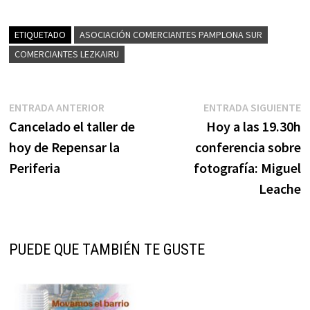
ETIQUETADO
ASOCIACIÓN COMERCIANTES PAMPLONA SUR
COMERCIANTES LEZKAIRU
Navegación
Entrada
E
ENTRADA ANTERIOR
ENTRADA SIGUIENTE
anterior:
s
Cancelado el taller de
Hoy a las 19.30h
de
hoy de Repensar la
conferencia sobre
entradas
Periferia
fotografía: Miguel
Leache
PUEDE QUE TAMBIÉN TE GUSTE