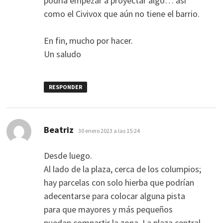
podría empezar a proyectar algo… así
como el Civivox que aún no tiene el barrio.
En fin, mucho por hacer.
Un saludo
RESPONDER
dice:
Beatriz
30 enero 2023 a las 15:24
Desde luego.
Al lado de la plaza, cerca de los columpios;
hay parcelas con solo hierba que podrían
adecentarse para colocar alguna pista
para que mayores y más pequeños
puedan compartir la zona. La plaza central