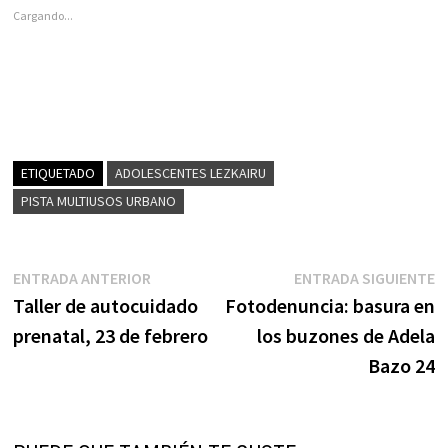
Cargando...
ETIQUETADO
ADOLESCENTES LEZKAIRU
PISTA MULTIUSOS URBANO
Navegación
Entrada
E
ENTRADA ANTERIOR
ENTRADA SIGUIENTE
anterior:
s
Taller de autocuidado
Fotodenuncia: basura en
de
prenatal, 23 de febrero
los buzones de Adela
entradas
Bazo 24