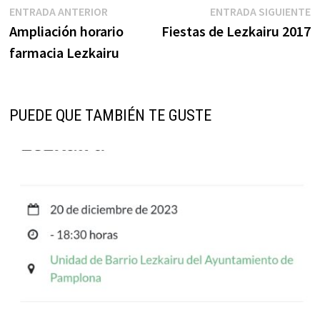
Navegación
Entrada
E
ENTRADA ANTERIOR
ENTRADA SIGUIENTE
anterior:
s
Ampliación horario
Fiestas de Lezkairu 2017
de
farmacia Lezkairu
entradas
PUEDE QUE TAMBIÉN TE GUSTE