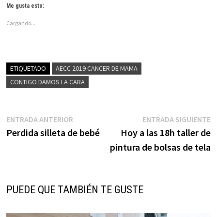
Me gusta esto:
Cargando...
ETIQUETADO
AECC 2019 CANCER DE MAMA
CONTIGO DAMOS LA CARA
Navegación
Entrada
E
ENTRADA ANTERIOR
ENTRADA SIGUIENTE
anterior:
s
Perdida silleta de bebé
Hoy a las 18h taller de
de
pintura de bolsas de tela
entradas
PUEDE QUE TAMBIÉN TE GUSTE