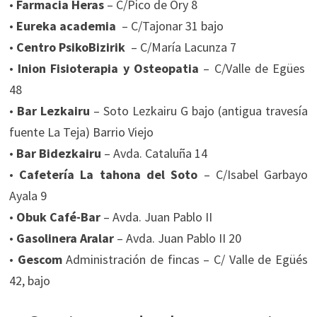
•
Farmacia Heras
– C/Pico de Ory 8
•
Eureka academia
– C/Tajonar 31 bajo
•
Centro PsikoBizirik
– C/María Lacunza 7
•
Inion Fisioterapia y Osteopatia
– C/Valle de Egües
48
•
Bar Lezkairu
– Soto Lezkairu G bajo (antigua travesía
fuente La Teja) Barrio Viejo
•
Bar Bidezkairu
– Avda. Cataluña 14
•
Cafetería La tahona del Soto
– C/Isabel Garbayo
Ayala 9
•
Obuk Café-Bar
– Avda. Juan Pablo II
•
Gasolinera Aralar
– Avda. Juan Pablo II 20
•
Gescom
Administración de fincas – C/ Valle de Egüés
42, bajo