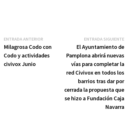
Navegación
Entrada
E
ENTRADA ANTERIOR
ENTRADA SIGUIENTE
anterior:
s
Milagrosa Codo con
El Ayuntamiento de
de
Codo y actividades
Pamplona abrirá nuevas
entradas
civivox Junio
vías para completar la
red Civivox en todos los
barrios tras dar por
cerrada la propuesta que
se hizo a Fundación Caja
Navarra