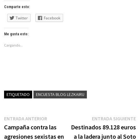
Comparte esto:
Twitter
Facebook
Me gusta esto:
Cargando...
ETIQUETADO
ENCUESTA BLOG LEZKAIRU
Navegación
Entrada
E
ENTRADA ANTERIOR
ENTRADA SIGUIENTE
anterior:
s
Campaña contra las
Destinados 89.128 euros
de
agresiones sexistas en
a la ladera junto al Soto