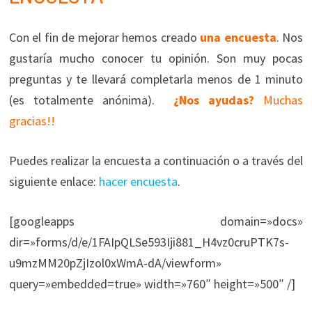
Con el fin de mejorar hemos creado
una encuesta
. Nos
gustaría mucho conocer tu opinión. Son muy pocas
preguntas y te llevará completarla menos de 1 minuto
(es totalmente anónima).
¿Nos ayudas?
Muchas
gracias!!
Puedes realizar la encuesta a continuación o a través del
siguiente enlace:
hacer encuesta
.
[googleapps domain=»docs»
dir=»forms/d/e/1FAIpQLSe593Iji881_H4vz0cruPTK7s-
u9mzMM20pZjIzol0xWmA-dA/viewform»
query=»embedded=true» width=»760″ height=»500″ /]