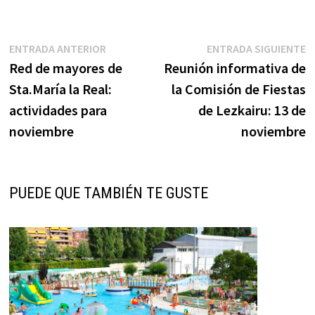
Navegación
Entrada
E
ENTRADA ANTERIOR
ENTRADA SIGUIENTE
anterior:
s
Red de mayores de
Reunión informativa de
de
Sta.María la Real:
la Comisión de Fiestas
entradas
actividades para
de Lezkairu: 13 de
noviembre
noviembre
PUEDE QUE TAMBIÉN TE GUSTE