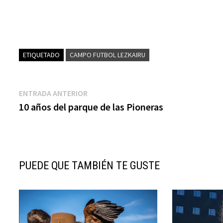
ETIQUETADO
CAMPO FUTBOL LEZKAIRU
Navegación
Entrada
ENTRADA ANTERIOR
anterior:
10 años del parque de las Pioneras
de
entradas
PUEDE QUE TAMBIÉN TE GUSTE