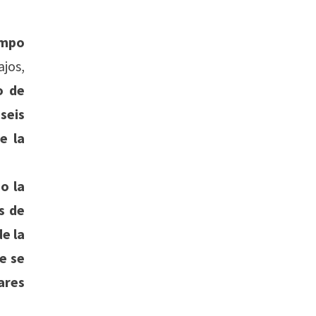
ampo
ajos,
o de
seis
e la
o la
s de
de la
e se
ares