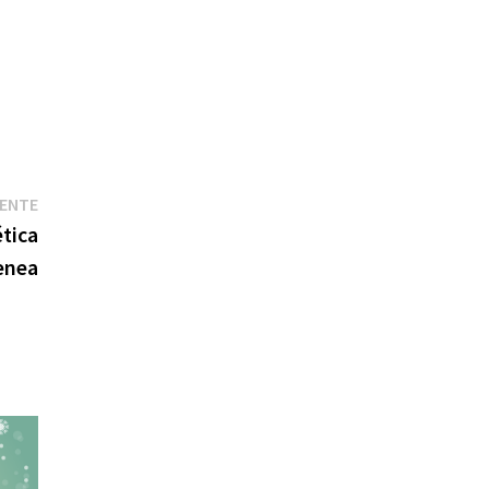
Entrada
IENTE
siguiente:
tica
ienea