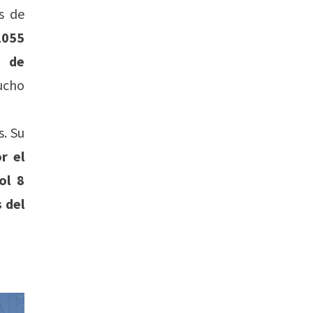
s de
2055
o de
ucho
s. Su
r el
ol 8
 del