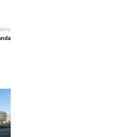
Entrada
IENTE
siguiente:
anda