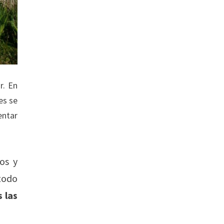
r. En
es se
entar
os y
 todo
 las