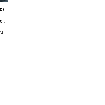
 de
ela
e
EAU