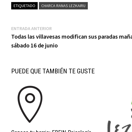
ETIQUETADO
CHARCA RANAS LEZKAIRU
Navegación
Entrada
ENTRADA ANTERIOR
anterior:
Todas las villavesas modifican sus paradas mañ
de
sábado 16 de junio
entradas
PUEDE QUE TAMBIÉN TE GUSTE