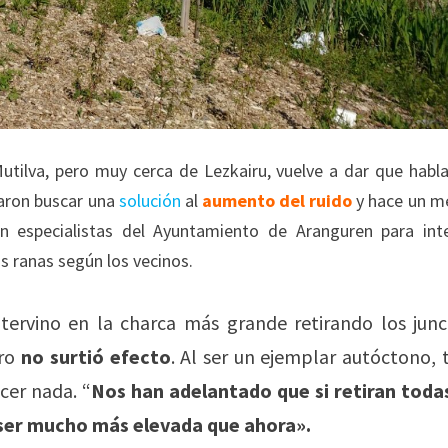
tilva, pero muy cerca de Lezkairu, vuelve a dar que habla
taron buscar una
solución
al
aumento del ruido
y hace un m
on especialistas del Ayuntamiento de Aranguren para int
s ranas según los vecinos.
intervino en la charca más grande retirando los junc
ero
no surtió efecto
. Al ser un ejemplar autóctono,
cer nada. “
Nos han adelantado que si retiran todas
 ser mucho más elevada que ahora».