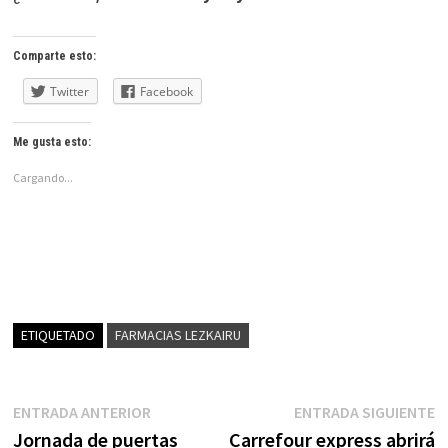
Comparte esto:
Twitter
Facebook
Me gusta esto:
Cargando...
ETIQUETADO
FARMACIAS LEZKAIRU
Navegación
Entrada
E
ENTRADA ANTERIOR
ENTRADA SIGUIENTE
anterior:
s
Jornada de puertas
Carrefour express abrirá