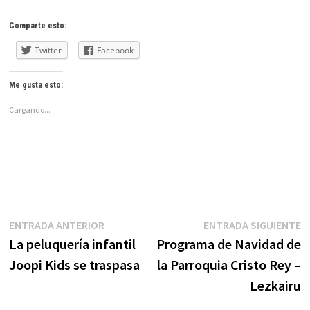
Comparte esto:
Twitter
Facebook
Me gusta esto:
Cargando...
Navegación
Entrada
E
ENTRADA ANTERIOR
ENTRADA SIGUIENTE
anterior:
s
La peluquería infantil
Programa de Navidad de
de
Joopi Kids se traspasa
la Parroquia Cristo Rey –
entradas
Lezkairu