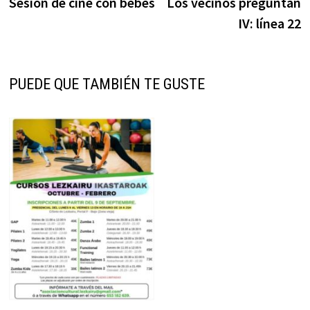
anterior:
s
Sesión de cine con bebés
Los vecinos preguntan
de
IV: línea 22
entradas
PUEDE QUE TAMBIÉN TE GUSTE