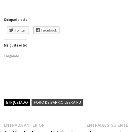
Comparte esto:
Twitter
Facebook
Me gusta esto:
Cargando...
ETIQUETADO
FORO DE BARRIO LEZKAIRU
Navegación
Entrada
E
ENTRADA ANTERIOR
ENTRADA SIGUIENTE