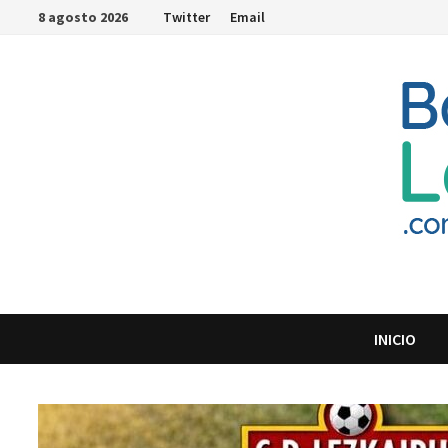
Saltar
8 agosto 2026
Twitter
Email
al
contenido
INICIO