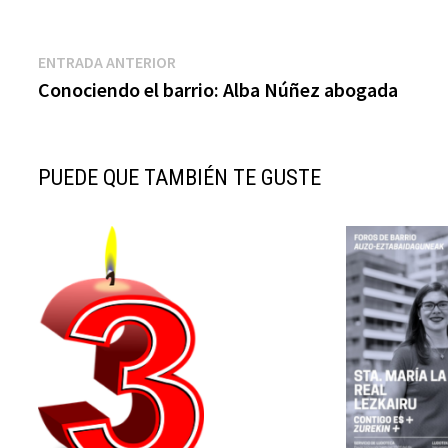
Navegación
Entrada
ENTRADA ANTERIOR
anterior:
Conociendo el barrio: Alba Núñez abogada
de
entradas
PUEDE QUE TAMBIÉN TE GUSTE