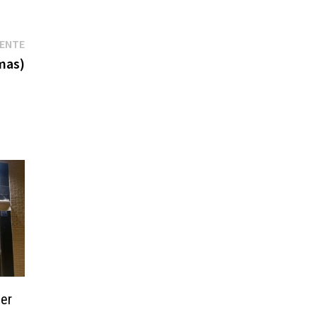
Entrada
IENTE
siguiente:
mas)
ner