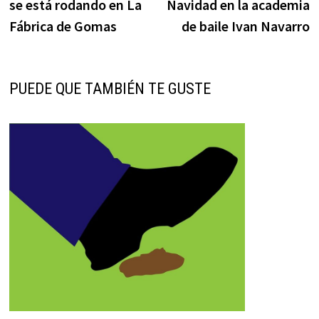
se está rodando en La
Navidad en la academia
entradas
Fábrica de Gomas
de baile Ivan Navarro
PUEDE QUE TAMBIÉN TE GUSTE