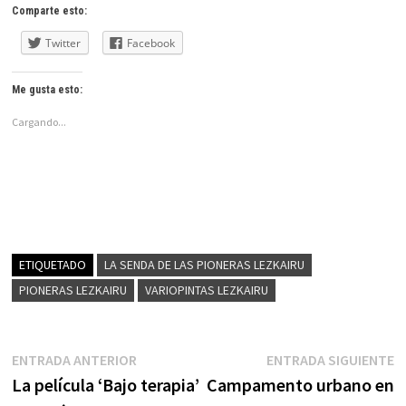
Comparte esto:
Twitter
Facebook
Me gusta esto:
Cargando...
ETIQUETADO
LA SENDA DE LAS PIONERAS LEZKAIRU
PIONERAS LEZKAIRU
VARIOPINTAS LEZKAIRU
Navegación
Entrada
E
ENTRADA ANTERIOR
ENTRADA SIGUIENTE
anterior:
s
La película ‘Bajo terapia’
Campamento urbano en
de