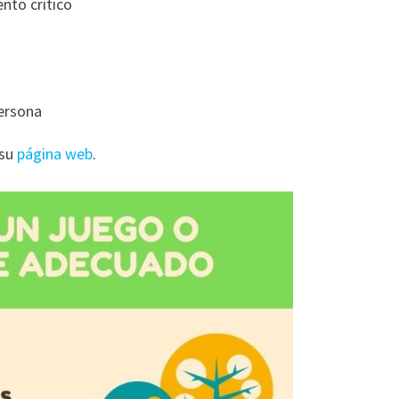
nto crítico
persona
 su
página web
.