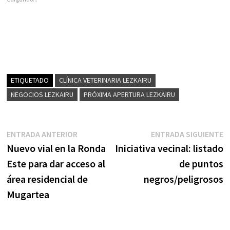
ETIQUETADO
CLÍNICA VETERINARIA LEZKAIRU
NEGOCIOS LEZKAIRU
PRÓXIMA APERTURA LEZKAIRU
Navegación
Entrada
E
ENTRADA ANTERIOR
ENTRADA SIGUIENTE
anterior:
s
Nuevo vial en la Ronda
Iniciativa vecinal: listado
de
Este para dar acceso al
de puntos
entradas
área residencial de
negros/peligrosos
Mugartea