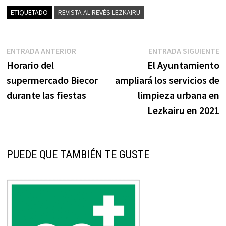
ETIQUETADO
REVISTA AL REVÉS LEZKAIRU
Navegación
Entrada
E
ENTRADA ANTERIOR
ENTRADA SIGUIENTE
anterior:
s
Horario del
El Ayuntamiento
de
supermercado Biecor
ampliará los servicios de
entradas
durante las fiestas
limpieza urbana en
Lezkairu en 2021
PUEDE QUE TAMBIÉN TE GUSTE