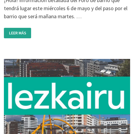
¡Hola! Información detallada del Foro de barrio que
tendrá lugar este miércoles 6 de mayo y del paso por el
barrio que será mañana martes. …
PASEO
LEER MÁS
POR
EL
BARRIO
(5
DE
MAYO)
Y
FORO
DE
BARRIO
(6
DE
MAYO).
PROGRAMA
COMPLETO.