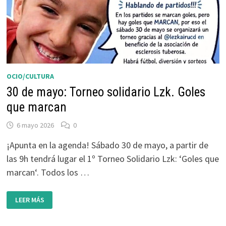
OCIO/CULTURA
30 de mayo: Torneo solidario Lzk. Goles
que marcan
6 mayo 2026
0
¡Apunta en la agenda! Sábado 30 de mayo, a partir de
las 9h tendrá lugar el 1º Torneo Solidario Lzk: ‘Goles que
marcan‘. Todos los …
30
LEER MÁS
DE
MAYO:
TORNEO
SOLIDARIO