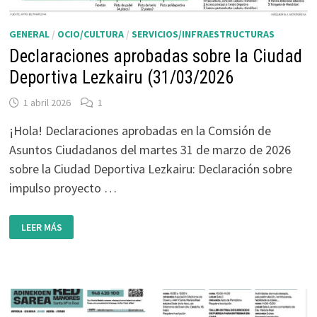
GENERAL
/
OCIO/CULTURA
/
SERVICIOS/INFRAESTRUCTURAS
Declaraciones aprobadas sobre la Ciudad
Deportiva Lezkairu (31/03/2026
1 abril 2026
1
¡Hola! Declaraciones aprobadas en la Comsión de
Asuntos Ciudadanos del martes 31 de marzo de 2026
sobre la Ciudad Deportiva Lezkairu: Declaración sobre
impulso proyecto …
DECLARACIONES
LEER MÁS
APROBADAS
SOBRE
LA
CIUDAD
DEPORTIVA
LEZKAIRU
(31/03/2026