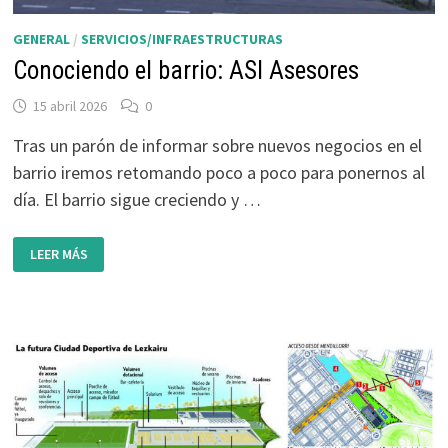
GENERAL
/
SERVICIOS/INFRAESTRUCTURAS
Conociendo el barrio: ASI Asesores
15 abril 2026
0
Tras un parón de informar sobre nuevos negocios en el
barrio iremos retomando poco a poco para ponernos al
día. El barrio sigue creciendo y …
CONOCIENDO
LEER MÁS
EL
BARRIO:
ASI
ASESORES