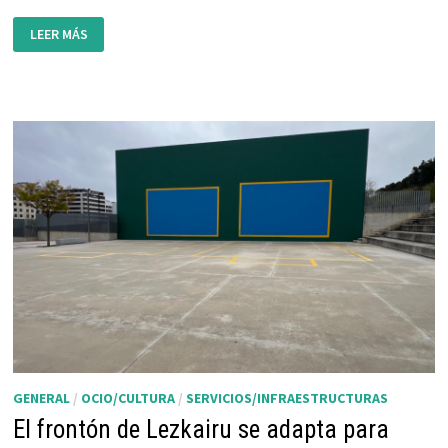
ACTIVIDADES
LEER MÁS
ABRIL-
JUNIO
RED
MAYORES
SANTA
Mª
LA
REAL
GENERAL
/
OCIO/CULTURA
/
SERVICIOS/INFRAESTRUCTURAS
El frontón de Lezkairu se adapta para