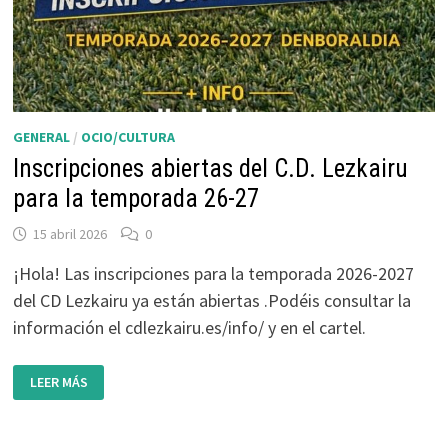
GENERAL
/
OCIO/CULTURA
Inscripciones abiertas del C.D. Lezkairu
para la temporada 26-27
15 abril 2026
0
¡Hola! Las inscripciones para la temporada 2026-2027
del CD Lezkairu ya están abiertas .Podéis consultar la
información el cdlezkairu.es/info/ y en el cartel.
INSCRIPCIONES
LEER MÁS
ABIERTAS
DEL
C.D.
LEZKAIRU
PARA