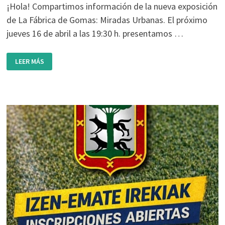
¡Hola! Compartimos información de la nueva exposición
de La Fábrica de Gomas: Miradas Urbanas. El próximo
jueves 16 de abril a las 19:30 h. presentamos …
EXPOSICIÓN
LEER MÁS
MIRADAS
URBANAS
(LA
FÁBRICA
DE
GOMAS)