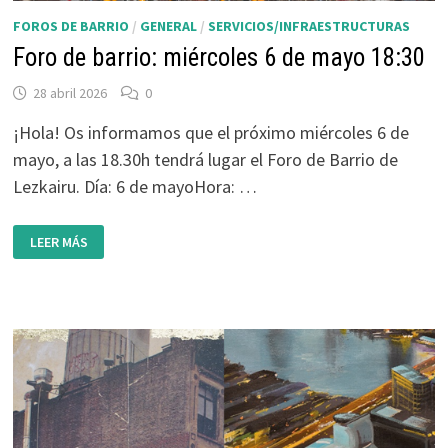
FOROS DE BARRIO
/
GENERAL
/
SERVICIOS/INFRAESTRUCTURAS
Foro de barrio: miércoles 6 de mayo 18:30
28 abril 2026
0
¡Hola! Os informamos que el próximo miércoles 6 de
mayo, a las 18.30h tendrá lugar el Foro de Barrio de
Lezkairu. Día: 6 de mayoHora: …
FORO
LEER MÁS
DE
BARRIO:
MIÉRCOLES
6
DE
MAYO
18:30