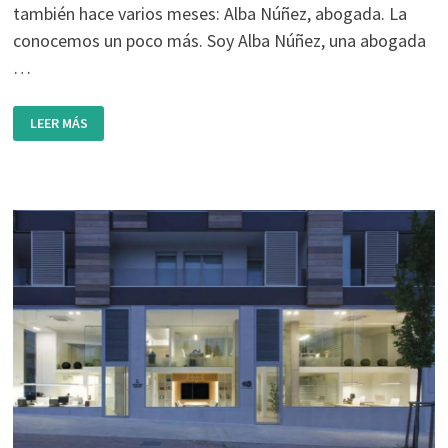
también hace varios meses: Alba Núñez, abogada. La
conocemos un poco más. Soy Alba Núñez, una abogada
…
CONOCIENDO
LEER MÁS
EL
BARRIO:
ALBA
NÚÑEZ
ABOGADA