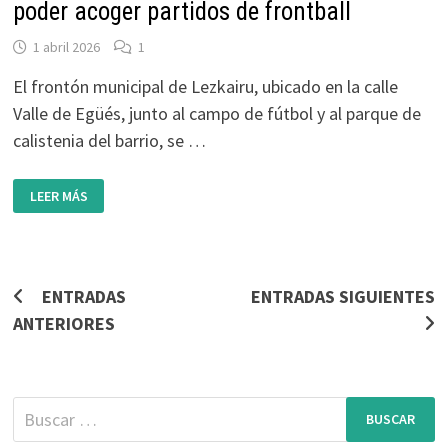
poder acoger partidos de frontball
1 abril 2026
1
El frontón municipal de Lezkairu, ubicado en la calle
Valle de Egüés, junto al campo de fútbol y al parque de
calistenia del barrio, se …
EL
LEER MÁS
FRONTÓN
DE
LEZKAIRU
SE
ADAPTA
PARA
PODER
Navegación
ENTRADAS
ENTRADAS SIGUIENTES
ACOGER
PARTIDOS
ANTERIORES
DE
de
FRONTBALL
entradas
Buscar: