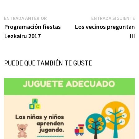
Navegación
Entrada
E
ENTRADA ANTERIOR
ENTRADA SIGUIENTE
anterior:
s
Programación fiestas
Los vecinos preguntan
de
Lezkairu 2017
III
entradas
PUEDE QUE TAMBIÉN TE GUSTE