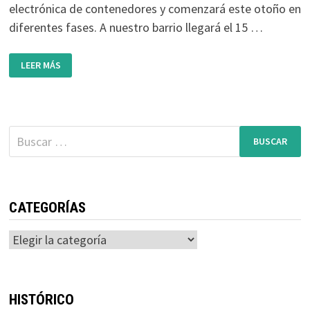
electrónica de contenedores y comenzará este otoño en
diferentes fases. A nuestro barrio llegará el 15 …
IMPLANTACIÓN
LEER MÁS
DEL
NUEVO
SISTEMA
DE
APERTURA
PARA
CONTENEDOR
Buscar:
MARRÓN
(ORGÁNICO)
Y
GRIS
(RESTO)
A
PARTIR
DE
CATEGORÍAS
NOVIEMBRE
EN
LEZKAIRU
Categorías
HISTÓRICO