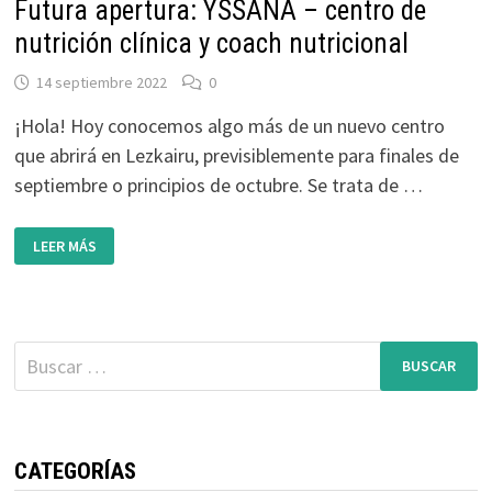
Futura apertura: YSSANA – centro de
nutrición clínica y coach nutricional
14 septiembre 2022
0
¡Hola! Hoy conocemos algo más de un nuevo centro
que abrirá en Lezkairu, previsiblemente para finales de
septiembre o principios de octubre. Se trata de …
FUTURA
LEER MÁS
APERTURA:
YSSANA
–
CENTRO
DE
NUTRICIÓN
CLÍNICA
Buscar:
Y
COACH
NUTRICIONAL
CATEGORÍAS