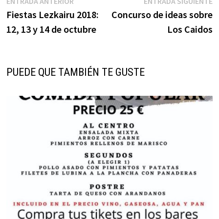
Navegación
Entrada
E
ENTRADA ANTERIOR
ENTRADA SIGUIENTE
anterior:
s
Fiestas Lezkairu 2018:
Concurso de ideas sobre
de
12, 13 y 14 de octubre
Los Caidos
entradas
PUEDE QUE TAMBIÉN TE GUSTE