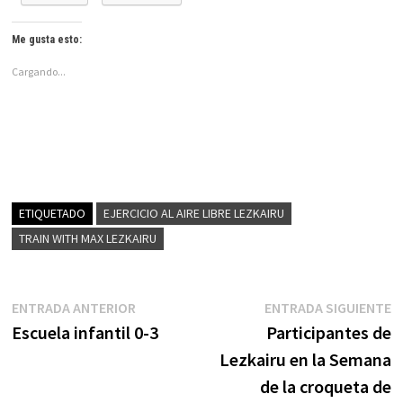
Me gusta esto:
Cargando...
ETIQUETADO
EJERCICIO AL AIRE LIBRE LEZKAIRU
TRAIN WITH MAX LEZKAIRU
Navegación
Entrada
E
ENTRADA ANTERIOR
ENTRADA SIGUIENTE
anterior:
s
Escuela infantil 0-3
Participantes de
de
Lezkairu en la Semana
entradas
de la croqueta de