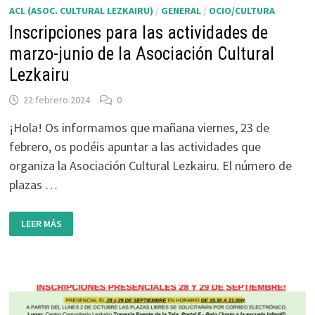
ACL (ASOC. CULTURAL LEZKAIRU)
/
GENERAL
/
OCIO/CULTURA
Inscripciones para las actividades de
marzo-junio de la Asociación Cultural
Lezkairu
22 febrero 2024
0
¡Hola! Os informamos que mañana viernes, 23 de
febrero, os podéis apuntar a las actividades que
organiza la Asociación Cultural Lezkairu. El número de
plazas …
INSCRIPCIONES
LEER MÁS
PARA
LAS
ACTIVIDADES
DE
MARZO-
JUNIO
DE
LA
ASOCIACIÓN