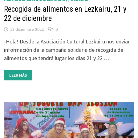
Recogida de alimentos en Lezkairu, 21 y
22 de diciembre
18 diciembre 2022
0
¡Hola! Desde la Asociación Cultural Lezkairu nos envían
información de la campaña solidaria de recogida de
alimentos que tendrá lugar los días 21 y 22 …
RECOGIDA
LEER MÁS
DE
ALIMENTOS
EN
LEZKAIRU,
21
Y
22
DE
DICIEMBRE