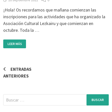
¡Hola! Os recordamos que mañana comienzan las
inscripciones para las actividades que ha organizado la
Asociación Cultural Lezkairu y que comienzan en
octubre. Toda la …
INSCRIPCIONES
LEER MÁS
CURSOS
DE
LA
ASOCIACIÓN
CULTURAL
LEZKAIRU
Navegación
ENTRADAS
ANTERIORES
de
entradas
Buscar: