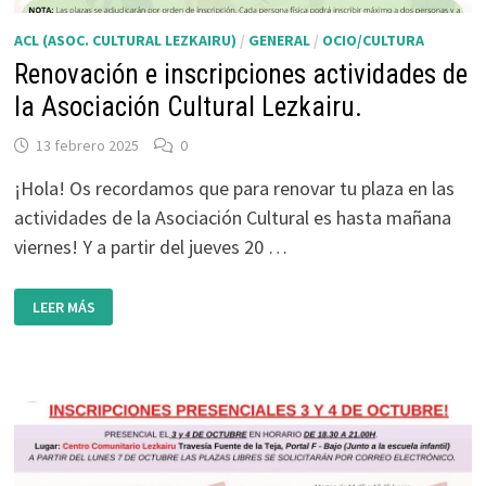
ACL (ASOC. CULTURAL LEZKAIRU)
/
GENERAL
/
OCIO/CULTURA
Renovación e inscripciones actividades de
la Asociación Cultural Lezkairu.
13 febrero 2025
0
¡Hola! Os recordamos que para renovar tu plaza en las
actividades de la Asociación Cultural es hasta mañana
viernes! Y a partir del jueves 20 …
RENOVACIÓN
LEER MÁS
E
INSCRIPCIONES
ACTIVIDADES
DE
LA
ASOCIACIÓN
CULTURAL
LEZKAIRU.