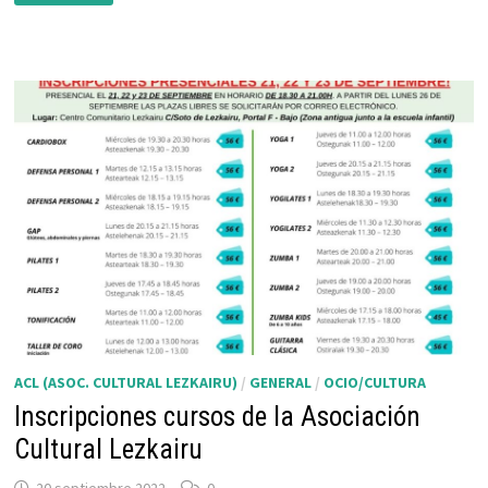
MASTERCLASS
DE
ZUMBA
SOLIDARIA:
UN
JUGUETE
UNA
ILUSIÓN
ACL (ASOC. CULTURAL LEZKAIRU)
/
GENERAL
/
OCIO/CULTURA
Inscripciones cursos de la Asociación
Cultural Lezkairu
20 septiembre 2022
0