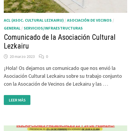
ACL (ASOC. CULTURAL LEZKAIRU)
/
ASOCIACIÓN DE VECINOS
/
GENERAL
/
SERVICIOS/INFRAESTRUCTURAS
Comunicado de la Asociación Cultural
Lezkairu
20 marzo 2023
0
¡Hola! Os dejamos un comunicado que nos envió la
Asociación Cultural Lezkairu sobre su trabajo conjunto
con la Asocación de Vecinos de Lezkairu y las …
COMUNICADO
LEER MÁS
DE
LA
ASOCIACIÓN
CULTURAL
LEZKAIRU