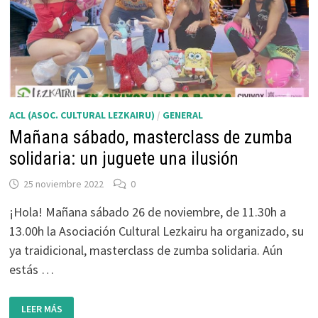
ACL (ASOC. CULTURAL LEZKAIRU)
/
GENERAL
Mañana sábado, masterclass de zumba
solidaria: un juguete una ilusión
25 noviembre 2022
0
¡Hola! Mañana sábado 26 de noviembre, de 11.30h a
13.00h la Asociación Cultural Lezkairu ha organizado, su
ya traidicional, masterclass de zumba solidaria. Aún
estás …
MAÑANA
LEER MÁS
SÁBADO,