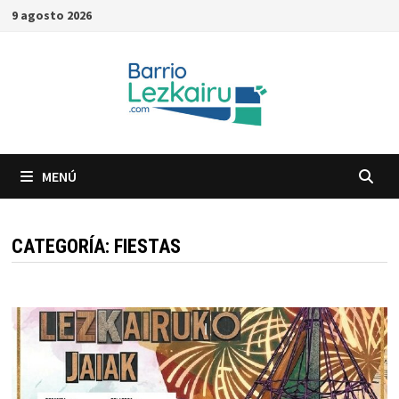
Saltar
9 agosto 2026
al
contenido
MENÚ
CATEGORÍA:
FIESTAS