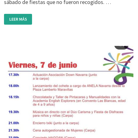
sábado de fiestas que no fueron recogidos. …
NÚMEROS
LEER MÁS
PREMIADOS
Y
NO
RECOGIDOS
EN
EL
SORTEO
DEL
SÁBADO