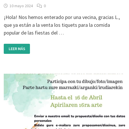
10 mayo 2024
0
¡Hola! Nos hemos enterado por una vecina, gracias L.,
que ya están a la venta los tiquets para la comida
popular de las fiestas del …
COMIDA
LEER MÁS
POPULAR:
8
DE
JUNIO