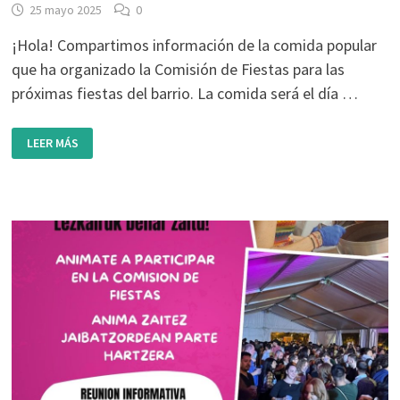
25 mayo 2025
0
¡Hola! Compartimos información de la comida popular
que ha organizado la Comisión de Fiestas para las
próximas fiestas del barrio. La comida será el día …
COMIDA
LEER MÁS
POPULAR
7
DE
JUNIO