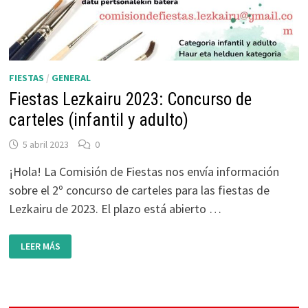
FIESTAS
/
GENERAL
Fiestas Lezkairu 2023: Concurso de
carteles (infantil y adulto)
5 abril 2023
0
¡Hola! La Comisión de Fiestas nos envía información
sobre el 2º concurso de carteles para las fiestas de
Lezkairu de 2023. El plazo está abierto …
FIESTAS
LEER MÁS
LEZKAIRU
2023:
CONCURSO
DE
CARTELES
(INFANTIL
Y