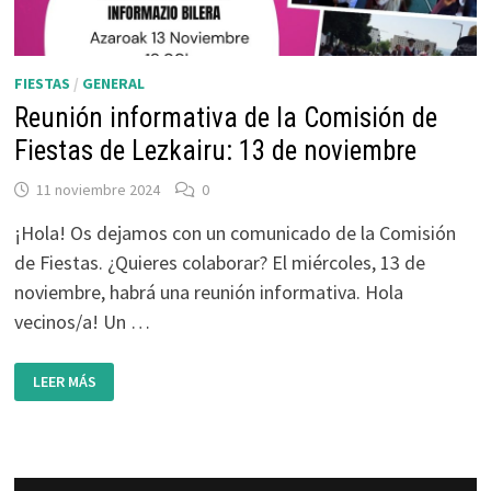
FIESTAS
/
GENERAL
Reunión informativa de la Comisión de
Fiestas de Lezkairu: 13 de noviembre
11 noviembre 2024
0
¡Hola! Os dejamos con un comunicado de la Comisión
de Fiestas. ¿Quieres colaborar? El miércoles, 13 de
noviembre, habrá una reunión informativa. Hola
vecinos/a! Un …
REUNIÓN
LEER MÁS
INFORMATIVA
DE
LA
COMISIÓN
DE
FIESTAS
DE