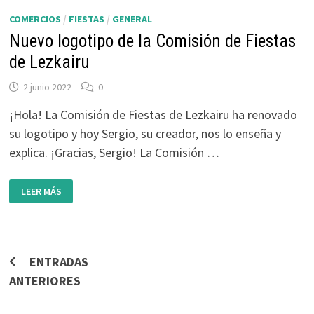
COMERCIOS
/
FIESTAS
/
GENERAL
Nuevo logotipo de la Comisión de Fiestas
de Lezkairu
2 junio 2022
0
¡Hola! La Comisión de Fiestas de Lezkairu ha renovado
su logotipo y hoy Sergio, su creador, nos lo enseña y
explica. ¡Gracias, Sergio! La Comisión …
NUEVO
LEER MÁS
LOGOTIPO
DE
LA
COMISIÓN
DE
FIESTAS
DE
Navegación
ENTRADAS
LEZKAIRU
ANTERIORES
de