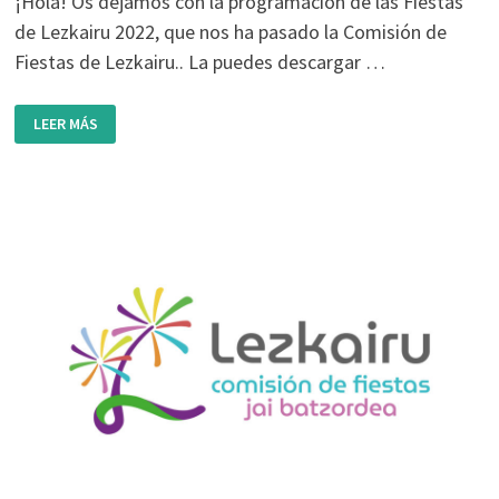
¡Hola! Os dejamos con la programación de las Fiestas
de Lezkairu 2022, que nos ha pasado la Comisión de
Fiestas de Lezkairu.. La puedes descargar …
PROGRAMA
LEER MÁS
DE
FIESTAS
DE
LEZKAIRU
2022