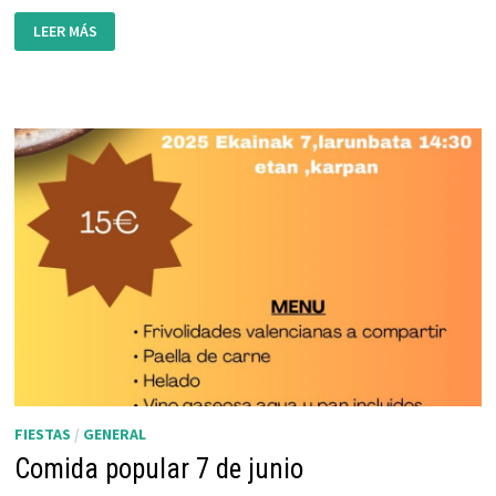
PROGRAMA
LEER MÁS
DE
FIESTAS
DE
LEZKAIRU
2026
FIESTAS
/
GENERAL
Comida popular 7 de junio