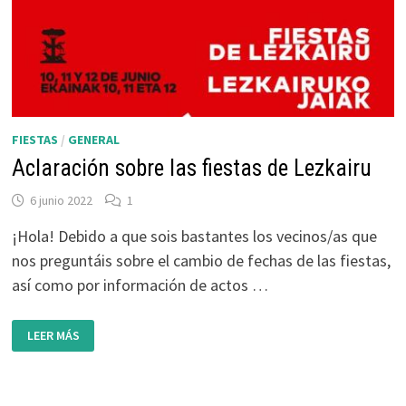
ADULTO)
FIESTAS
/
GENERAL
Aclaración sobre las fiestas de Lezkairu
6 junio 2022
1
¡Hola! Debido a que sois bastantes los vecinos/as que
nos preguntáis sobre el cambio de fechas de las fiestas,
así como por información de actos …
ACLARACIÓN
LEER MÁS
SOBRE
LAS
FIESTAS
DE
LEZKAIRU