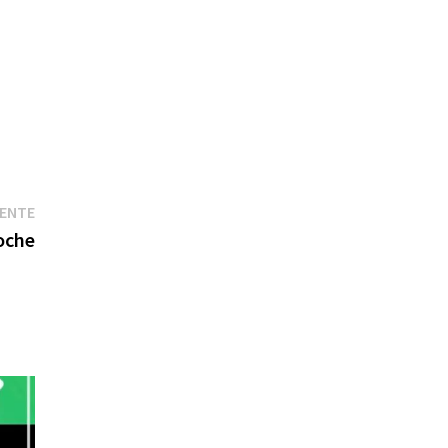
Entrada
IENTE
siguiente:
oche