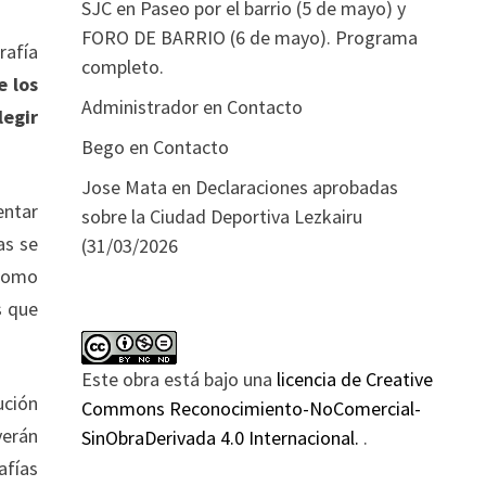
SJC
en
Paseo por el barrio (5 de mayo) y
FORO DE BARRIO (6 de mayo). Programa
rafía
completo.
e los
Administrador
en
Contacto
legir
Bego
en
Contacto
Jose Mata
en
Declaraciones aprobadas
entar
sobre la Ciudad Deportiva Lezkairu
as se
(31/03/2026
 como
s que
Este obra está bajo una
licencia de Creative
ución
Commons Reconocimiento-NoComercial-
verán
SinObraDerivada 4.0 Internacional.
.
afías