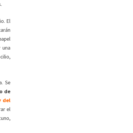
.
o. El
carán
papel
y una
ilio,
a. Se
o de
y del
ar el
tuno,