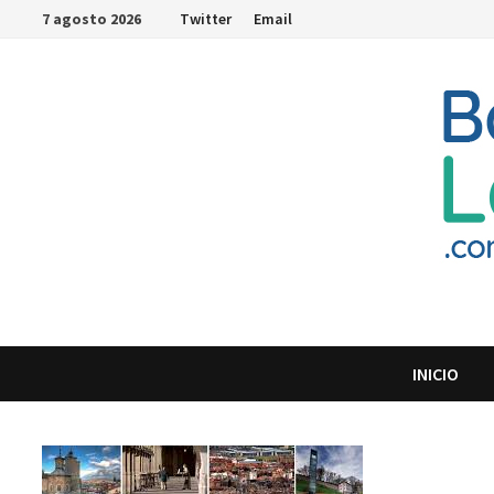
Saltar
7 agosto 2026
Twitter
Email
al
contenido
INICIO