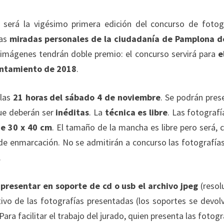
erá la vigésimo primera edición del concurso de fotog
las
miradas personales de la ciudadanía de Pamplona d
 imágenes tendrán doble premio: el concurso servirá para
e
yuntamiento de 2018
.
 las
21 horas del sábado 4 de noviembre
. Se podrán pres
ue deberán ser
inéditas
. La
técnica es libre
. Las fotografí
de 30 x 40 cm
. El tamaño de la mancha es libre pero será,
 de enmarcación. No se admitirán a concurso las fotografía
.
o
presentar en soporte de cd o usb el archivo jpeg
(resol
ivo de las fotografías presentadas (los soportes se devol
Para facilitar el trabajo del jurado, quien presenta las fotogr