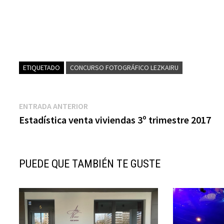
ETIQUETADO
CONCURSO FOTOGRÁFICO LEZKAIRU
Navegación
Entrada
ENTRADA ANTERIOR
anterior:
Estadística venta viviendas 3º trimestre 2017
de
entradas
PUEDE QUE TAMBIÉN TE GUSTE