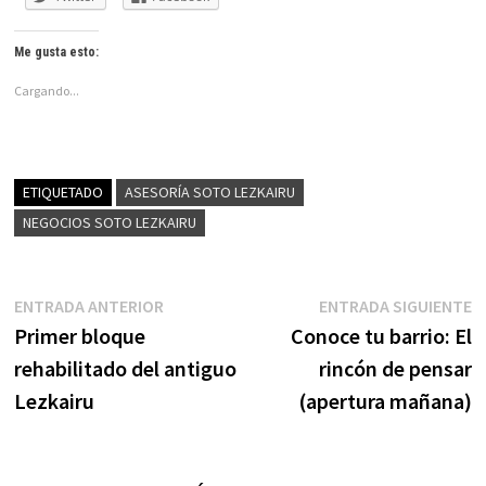
Me gusta esto:
Cargando...
ETIQUETADO
ASESORÍA SOTO LEZKAIRU
NEGOCIOS SOTO LEZKAIRU
Navegación
Entrada
E
ENTRADA ANTERIOR
ENTRADA SIGUIENTE
anterior:
s
Primer bloque
Conoce tu barrio: El
de
rehabilitado del antiguo
rincón de pensar
entradas
Lezkairu
(apertura mañana)