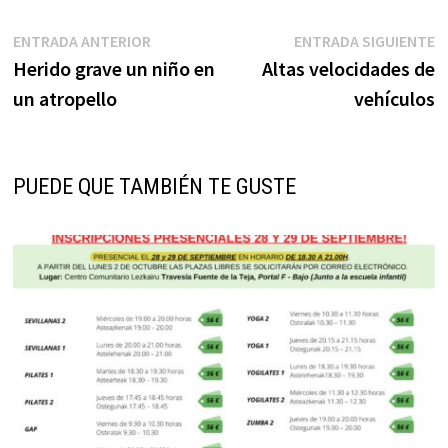
Navegación
Entrada
E
ENTRADA ANTERIOR
ENTRADA SIGUIENTE
anterior:
s
Herido grave un niño en
Altas velocidades de
de
un atropello
vehículos
entradas
PUEDE QUE TAMBIÉN TE GUSTE