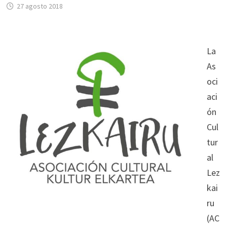
27 agosto 2018
La
As
oci
aci
ón
Cul
tur
al
Lez
kai
ru
(AC