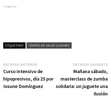
Cargando...
ETIQUETADO
CENTRO DE SALUD LEZKAIRU
Navegación
Entrada
E
ENTRADA ANTERIOR
ENTRADA SIGUIENTE
anterior:
s
Curso intensivo de
Mañana sábado,
de
hipopresivos, día 25 por
masterclass de zumba
entradas
Iosune Domínguez
solidaria: un juguete una
ilusión