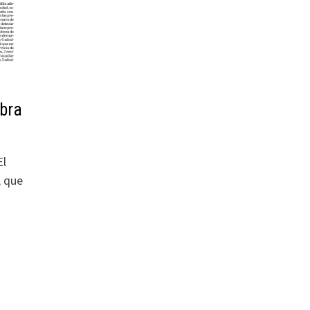
obra
El
, que