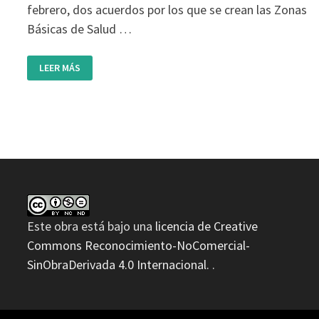
febrero, dos acuerdos por los que se crean las Zonas
Básicas de Salud …
CENTRO
LEER MÁS
DE
SALUD
PARA
2020
Este obra está bajo una
licencia de Creative
Commons Reconocimiento-NoComercial-
SinObraDerivada 4.0 Internacional.
.