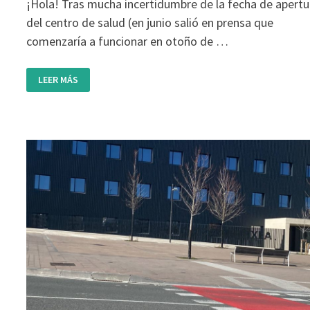
¡Hola! Tras mucha incertidumbre de la fecha de apertu
del centro de salud (en junio salió en prensa que
comenzaría a funcionar en otoño de …
EL
LEER MÁS
CENTRO
DE
SALUD
YA
TIENE
FECHA
DE
APERTURA