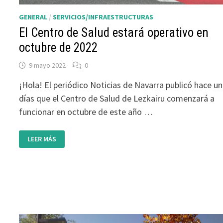
GENERAL
/
SERVICIOS/INFRAESTRUCTURAS
El Centro de Salud estará operativo en
octubre de 2022
9 mayo 2022
0
¡Hola! El periódico Noticias de Navarra publicó hace u
días que el Centro de Salud de Lezkairu comenzará a
funcionar en octubre de este año …
EL
LEER MÁS
CENTRO
DE
SALUD
ESTARÁ
OPERATIVO
EN
OCTUBRE
DE
2022