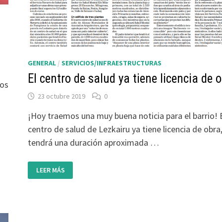
GENERAL
/
SERVICIOS/INFRAESTRUCTURAS
El centro de salud ya tiene licencia de 
nos
23 octubre 2019
0
¡Hoy traemos una muy buena noticia para el barrio! 
centro de salud de Lezkairu ya tiene licencia de obra
tendrá una duración aproximada …
EL
LEER MÁS
CENTRO
DE
SALUD
YA
TIENE
LICENCIA
DE
OBRA