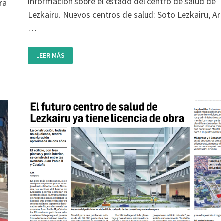
información sobre el estado del centro de salud de
ra
Lezkairu. Nuevos centros de salud: Soto Lezkairu, Ar
…
EL
LEER MÁS
CENTRO
DE
SALUD
DE
LEZKAIRU
PARA
OTOÑO