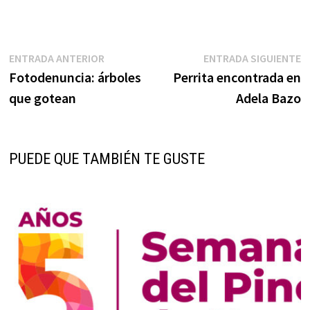
Navegación
Entrada
E
ENTRADA ANTERIOR
ENTRADA SIGUIENTE
anterior:
s
Fotodenuncia: árboles
Perrita encontrada en
de
que gotean
Adela Bazo
entradas
PUEDE QUE TAMBIÉN TE GUSTE